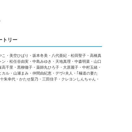
子
ートリー
やこ・美空ひぱり・坂本冬美・八代亜紀・松田聖子・高橋真
ャン・松任谷由実・中島みゆき・天地真理・中森明菜・山口
森高千里・黒柳徹子・薬師丸ひろ子・大原麗子・中村玉緒・
ヒカル・山瀬まみ・仲間由紀恵・デヴｨ夫人・｢極道の妻た
・十朱幸代・かたせ梨乃・三田佳子・クレヨンしんちゃん・