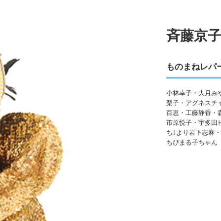
斉藤京
ものまねレパ
小林幸子・大月み
梨子・アグネスチ
百恵・工藤静香・
市原悦子・宇多田
ち｣より岩下志麻
ちぴまる子ちゃん