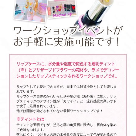
リップケースに、水分量や湿度で変色する透明ティント
（※）とブリザーブドフラワーの花材や、ラメでデコレー
ションしたリップスティックを作るワークショップです。
リップとしても使用できますが、日本では雑貨小物としても楽しま
れています。
リップケース自体のかわいらしさや希少性（海外製）に加え、リッ
プスティックのデザイン性が『カワイイ』と、流行感度の高いオト
ナ女子に注目されています。
他では開催が殆どされていない最新ワークショップです！
※ティントとは
ティントは透明ですが、塗ると唇の角質層に浸透し、唇自体を染め
て色味をつけます。
落ちにくく、つける人の唇の水分量や温度によって色が変わるので