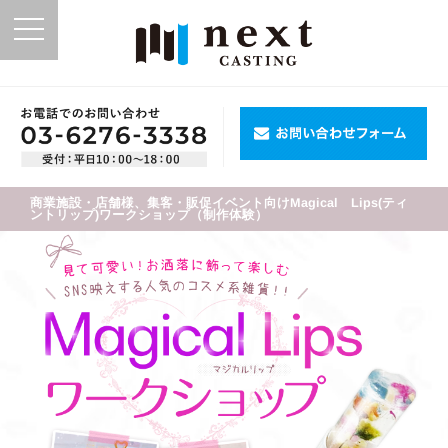
toggle
navigation
商業施設・店舗様、集客・販促イベント向けMagical Lips(ティ
ントリップ)ワークショップ（制作体験）